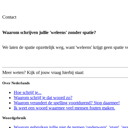
Contact
Waarom schrijven jullie 'weleens' zonder spatie?
We laten de spatie opzettelijk weg, want 'weleens' krijgt geen spatie 
Meer weten? Kijk of jouw vraag hierbij staat:
Over Nederlands
Hoe schrijf je...
Waarom schrijf je dat woord zo?
Waarom verandert de spelling voortdurend? Stop daarmee!
Ik weet een woord waarmee veel mensen fouten maken.
Woordgebruik
Waarom gebruiken jullie niet de termen 'onderwerp', 'stam', 'g