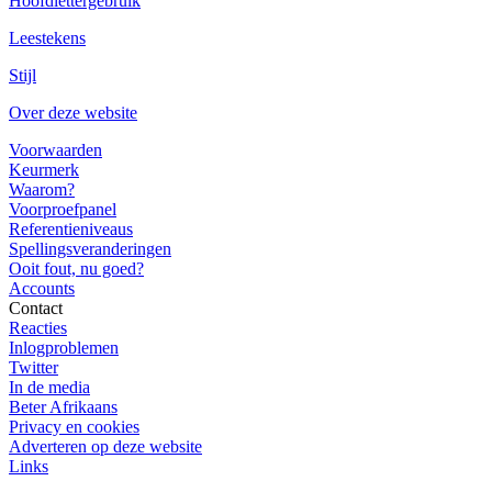
Hoofdlettergebruik
Leestekens
Stijl
Over deze website
Voorwaarden
Keurmerk
Waarom?
Voorproefpanel
Referentieniveaus
Spellingsveranderingen
Ooit fout, nu goed?
Accounts
Contact
Reacties
Inlogproblemen
Twitter
In de media
Beter Afrikaans
Privacy en cookies
Adverteren op deze website
Links