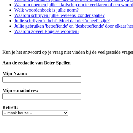
Waarom noemen jullie 't kofschip om te verklaren of een woord 
Welk woordenboek is jullie norm?
Waarom schrijven jullie 'weleens' zonder spatie?
Jullie schrijven 'u hebt'. Moet dat niet 'u heeft' zijn?
Jullie gebruiken 'betreffende' en 'desbetreffende' door elkaar he
Waarom zoveel Engelse woorden?
Kun je het antwoord op je vraag niet vinden bij de veelgestelde vrag
Aan de redactie van Beter Spellen
Mijn Naam:
Mijn e-mailadres:
Betreft: