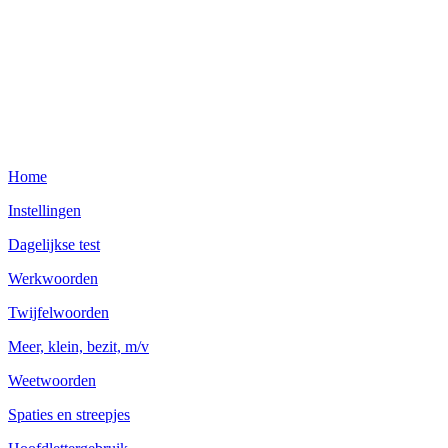
Home
Instellingen
Dagelijkse test
Werkwoorden
Twijfelwoorden
Meer, klein, bezit, m/v
Weetwoorden
Spaties en streepjes