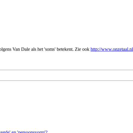
volgens Van Dale als het 'soms' betekent. Zie ook
http://www.onzetaal.nl
ezegde' en 'persoonsvorm'?