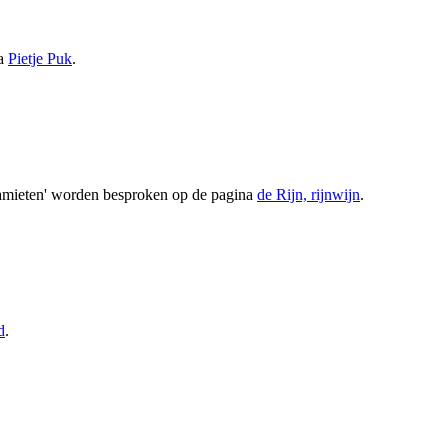
na
Pietje Puk
.
slamieten' worden besproken op de pagina
de Rijn, rijnwijn
.
d
.