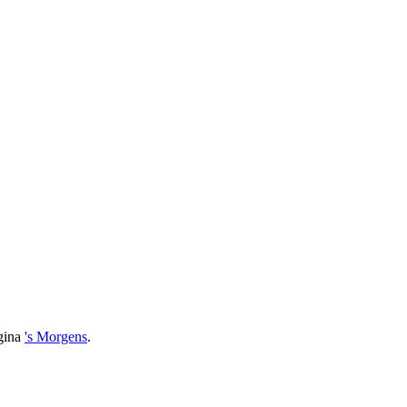
agina
's Morgens
.