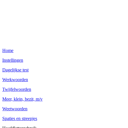
Home
Instellingen
Dagelijkse test
Werkwoorden
Twijfelwoorden
Meer, klein, bezit, m/v
Weetwoorden
Spaties en streepjes