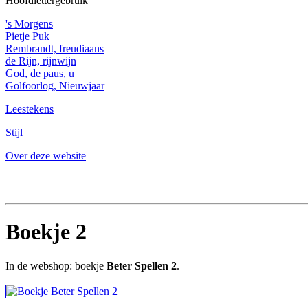
Hoofdlettergebruik
's Morgens
Pietje Puk
Rembrandt, freudiaans
de Rijn, rijnwijn
God, de paus, u
Golfoorlog, Nieuwjaar
Leestekens
Stijl
Over deze website
Boekje 2
In de webshop: boekje
Beter Spellen 2
.