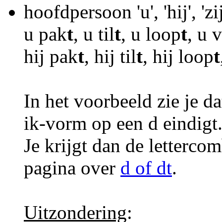
hoofdpersoon 'u', 'hij', 'zij'
u pak
t
, u til
t
, u loop
t
, u 
hij pak
t
, hij til
t
, hij loop
t
In het voorbeeld zie je d
ik-vorm op een d eindigt
Je krijgt dan de lettercom
pagina over
d of dt
.
Uitzondering
: