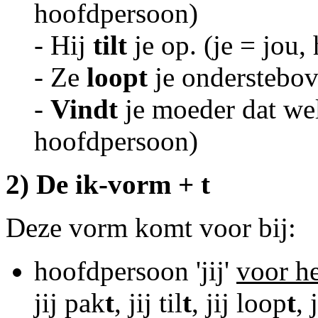
hoofdpersoon)
- Hij
tilt
je op. (je = jou,
- Ze
loopt
je onderstebov
-
Vindt
je moeder dat wel
hoofdpersoon)
2) De ik-vorm + t
Deze vorm komt voor bij:
hoofdpersoon 'jij'
voor h
jij pak
t
, jij til
t
, jij loop
t
, 