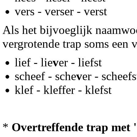
vers - verser - verst
Als het bijvoeglijk naamwoo
vergrotende trap soms een v,
lief - lie
v
er - liefst
scheef - sche
v
er - scheefs
klef - kleffer - klefst
*
Overtreffende trap met 