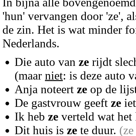
In bijna alle bovengenoemde
'hun' vervangen door 'ze', a
de zin. Het is wat minder f
Nederlands.
Die auto van
ze
rijdt slec
(maar
niet
: is deze auto v
Anja noteert
ze
op de lijs
De gastvrouw geeft
ze
iet
Ik heb
ze
verteld wat het
Dit huis is
ze
te duur.
(ze