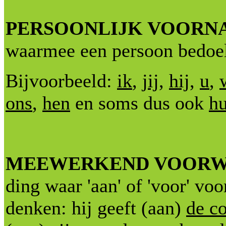
PERSOONLIJK VOOR
waarmee een persoon bedoe
Bijvoorbeeld:
ik
,
jij
,
hij
,
u
,
ons
,
hen
en soms dus ook
h
MEEWERKEND VOOR
ding waar 'aan' of 'voor' voo
denken: hij geeft (aan)
de co