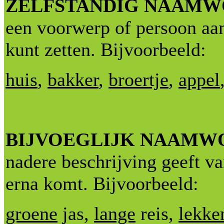
ZELFSTANDIG NAAM
een voorwerp of persoon aand
kunt zetten. Bijvoorbeeld:
huis
,
bakker
,
broertje
,
appel
BIJVOEGLIJK NAAMW
nadere beschrijving geeft v
erna komt. Bijvoorbeeld:
groene
jas,
lange
reis,
lekke