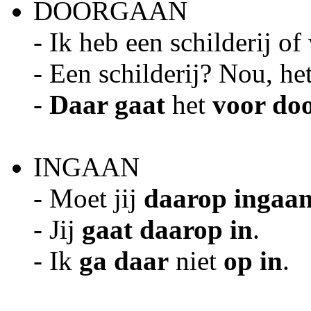
DOORGAAN
- Ik heb een schilderij o
- Een schilderij? Nou, he
-
Daar gaat
het
voor do
INGAAN
- Moet jij
daarop ingaa
- Jij
gaat daarop in
.
- Ik
ga
daar
niet
op in
.