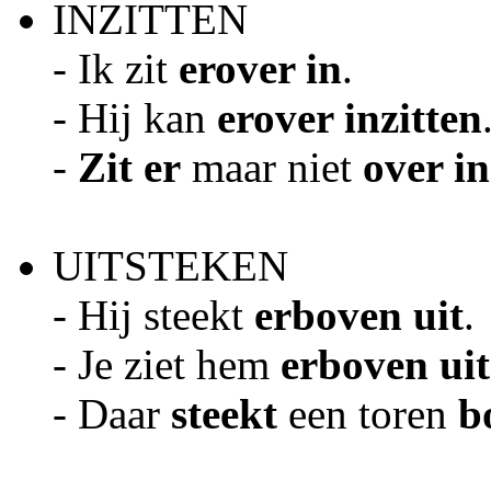
INZITTEN
- Ik zit
erover in
.
- Hij kan
erover inzitten
-
Zit
er
maar niet
over in
UITSTEKEN
- Hij steekt
erboven uit
.
- Je ziet hem
erboven ui
- Daar
steekt
een toren
b