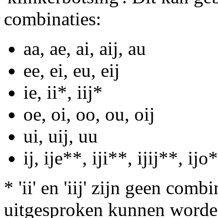
combinaties:
aa, ae, ai, aij, au
ee, ei, eu, eij
ie, ii*, iij*
oe, oi, oo, ou, oij
ui, uij, uu
ij, ije**, iji**, ijij**, ijo
* 'ii' en 'iij' zijn geen comb
uitgesproken kunnen worden