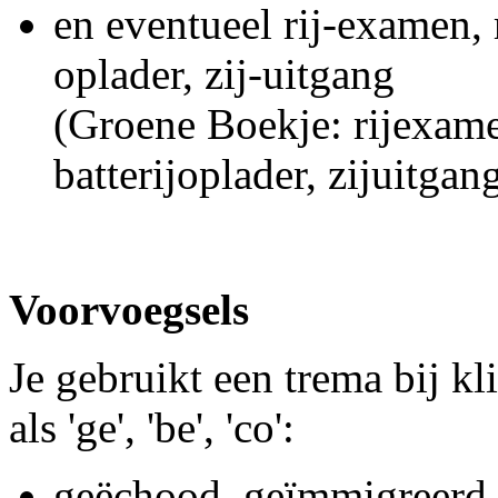
en eventueel rij-examen, ri
oplader, zij-uitgang
(Groene Boekje: rijexamen,
batterijoplader, zijuitgan
Voorvoegsels
Je gebruikt een trema bij k
als 'ge', 'be', 'co':
geëchood, geïmmigreerd,