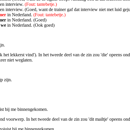
en interview.
(Fout: tantebetje.)
en interview. (Goed, want de trainer gaf dat interview niet met luid geju
omer
in Nederland.
(Fout: tantebetje.)
omer
in Nederland. (Goed)
n we
in Nederland. (Ook goed)
jn.
ik het lekkerst vind'). In het tweede deel van de zin zou 'die' opeens ond
keer niet weglaten.
p zijn.
uist bij me binnengekomen.
lijdend voorwerp. In het tweede deel van de zin zou 'dit mailtje' opeens o
 zojuist bij me binnengekomen.