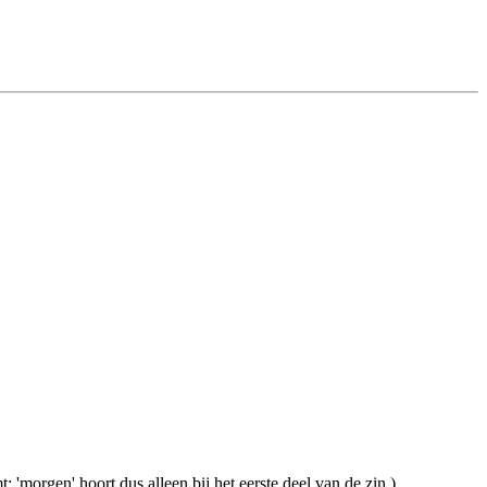
 'morgen' hoort dus alleen bij het eerste deel van de zin.)