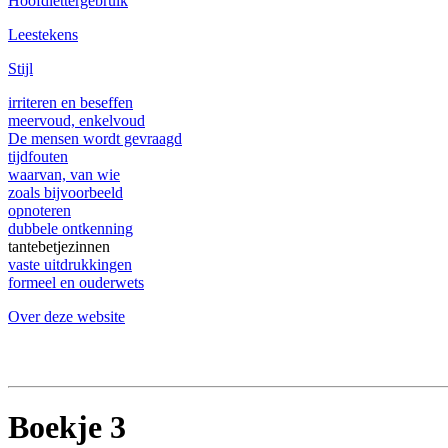
Hoofdlettergebruik
Leestekens
Stijl
irriteren en beseffen
meervoud, enkelvoud
De mensen wordt gevraagd
tijdfouten
waarvan, van wie
zoals bijvoorbeeld
opnoteren
dubbele ontkenning
tantebetjezinnen
vaste uitdrukkingen
formeel en ouderwets
Over deze website
Boekje 3