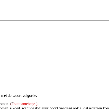
n met de woordvolgorde:
 komen.
(Fout: tantebetje.)
 komen. (Goed, want de ik-figuur hoopt vandaag ook al dat iedereen komt: