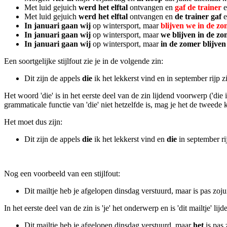
Met luid gejuich
werd het elftal
ontvangen en
gaf de trainer
e
Met luid gejuich
werd het elftal
ontvangen en
de trainer gaf
e
In januari gaan wij
op wintersport, maar
blijven we in de z
In januari gaan wij
op wintersport, maar
we blijven in de z
In januari gaan wij
op wintersport, maar
in de zomer blijve
Een soortgelijke stijlfout zie je in de volgende zin:
Dit zijn de appels
die
ik het lekkerst vind en in september rijp zi
Het woord 'die' is in het eerste deel van de zin lijdend voorwerp ('die 
grammaticale functie van 'die' niet hetzelfde is, mag je het de tweede 
Het moet dus zijn:
Dit zijn de appels
die
ik het lekkerst vind en
die
in september rij
Nog een voorbeeld van een stijlfout:
Dit mailtje heb je afgelopen dinsdag verstuurd, maar is pas zoj
In het eerste deel van de zin is 'je' het onderwerp en is 'dit mailtje' 
Dit mailtje heb je afgelopen dinsdag verstuurd, maar
het
is pas