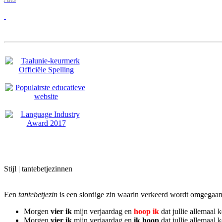
Stijl | tantebetjezinnen
Een
tantebetjezin
is een slordige zin waarin verkeerd wordt omgegaa
Morgen
vier ik
mijn verjaardag en
hoop ik
dat jullie allemaal
Morgen
vier ik
mijn verjaardag en
ik hoop
dat jullie allemaal