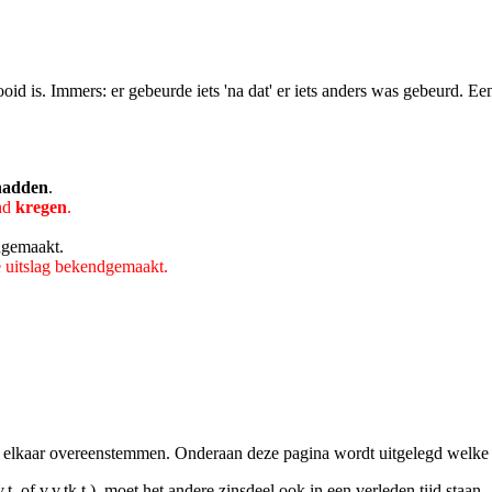
tooid is. Immers: er gebeurde iets 'na dat' er iets anders was gebeurd. E
hadden
.
ind
kregen
.
dgemaakt.
e uitslag bekendgemaakt.
met elkaar overeenstemmen. Onderaan deze pagina wordt uitgelegd welke 
.v.t. of v.v.tk.t.), moet het andere zinsdeel ook in een verleden tijd staan.