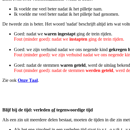
Ik voelde me veel beter nadat ik het pilletje nam.
Ik voelde me veel beter nadat ik het pilletje had genomen.
De tweede zin is beter. Het woord 'nadat' beschrijft altijd iets wat vol
Goed: nadat we
waren ingestapt
ging de trein rijden.
Fout (minder goed): nadat we
instapten
ging de trein rijden.
Goed: we zijn verhuisd nadat we ons negende kind
gekregen 
Fout (minder goed): we zijn verhuisd nadat we ons negende k
Goed: nadat de stemmen
waren geteld
, werd de uitslag beken
Fout (minder goed): nadat de stemmen
werden geteld
, werd d
Zie ook
Onze Taal
.
Blijf bij de tijd: verleden
of
tegenwoordige tijd
Als een zin uit meerdere delen bestaat, moeten de tijden in die zin 
Als het ene zinsdeel in een verleden tijd staat (o.v.t., o.v.tk.t., v