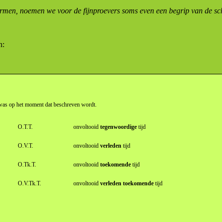
termen, noemen we voor de fijnproevers soms even een begrip van de s
n:
of was op het moment dat beschreven wordt.
O.T.T.
onvoltooid
tegenwoordige
tijd
O.V.T.
onvoltooid
verleden
tijd
O.Tk.T.
onvoltooid
toekomende
tijd
O.V.Tk.T.
onvoltooid
verleden toekomende
tijd