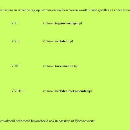
 is het praten achter de rug op het moment dat beschreven wordt. In alle gevallen zit er een volt
V.T.T.
voltooid
tegenwoordige
tijd
V.V.T.
voltooid
verleden
tijd
V.Tk.T.
voltooid
toekomende
tijd
V.V.Tk.T.
voltooid
verleden toekomende
tijd
t het voltooid deelwoord bijvoorbeeld ook in
passieve
of
lijdende vorm
: