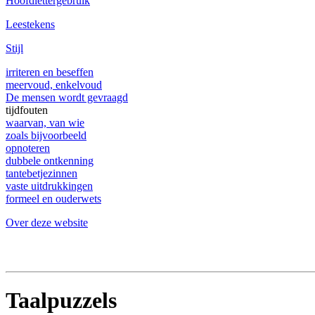
Hoofdlettergebruik
Leestekens
Stijl
irriteren en beseffen
meervoud, enkelvoud
De mensen wordt gevraagd
tijdfouten
waarvan, van wie
zoals bijvoorbeeld
opnoteren
dubbele ontkenning
tantebetjezinnen
vaste uitdrukkingen
formeel en ouderwets
Over deze website
Taalpuzzels