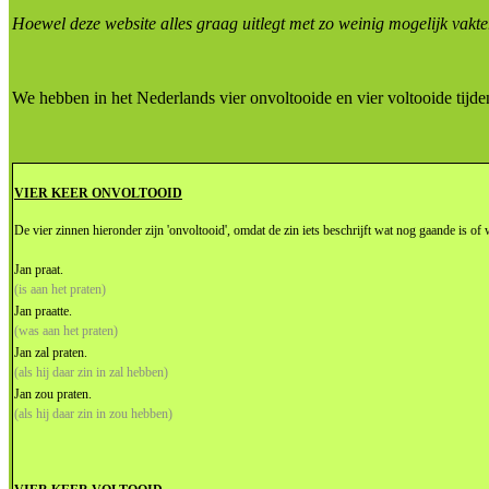
Hoewel deze website alles graag uitlegt met zo weinig mogelijk vak
We hebben in het Nederlands vier onvoltooide en vier voltooide tijde
VIER KEER ONVOLTOOID
De vier zinnen hieronder zijn 'onvoltooid', omdat de zin iets beschrijft wat nog gaande is 
Jan praat.
(is aan het praten)
Jan praatte.
(was aan het praten)
Jan zal praten.
(als hij daar zin in zal hebben)
Jan zou praten.
(als hij daar zin in zou hebben)