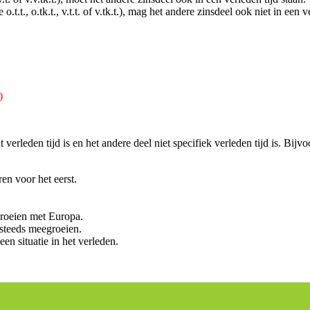
 o.t.t., o.tk.t., v.t.t. of v.tk.t.), mag het andere zinsdeel ook niet in een v
)
erleden tijd is en het andere deel niet specifiek verleden tijd is. Bijvo
ren voor het eerst.
oeien met Europa.
 steeds meegroeien.
een situatie in het verleden.