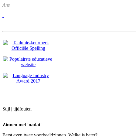
Ans
Stijl | tijdfouten
Zinnen met 'n
adat'
Eerst even twee voorbeeldzinnen. Welke is beter?