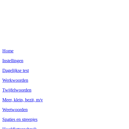
Home
Instellingen
Dagelijkse test
Werkwoorden
Twijfelwoorden
Meer, klein, bezit, m/v
Weetwoorden
Spaties en streepjes