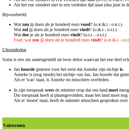
Als het ene zinsdeel niet in een verleden tijd staat (dus juist in de
Bijvoorbeeld:
Wat
zou
jij doen als je honderd euro
vond
? (o.
v
.tk.t - o.
v
.t.)
Wat
zul
jij doen als je honderd euro
vindt
? (o.tk.t - o.t.t.)
Wat
doe
je als je honderd euro
vindt
? (o.t.t. - o.t.t.)
Fout: wat
zou
jij doen als je honderd euro
vindt
? (o.
v
.tk.t - o.t.t
Uitzondering
Soms is een zin samengesteld uit twee delen waarvan het ene deel echt v
Jan
hoorde
gisteren voor het eerst dat Anneke zijn nichtje
is
.
Anneke is (nog steeds) het nichtje van Jan. Jan hoorde dat giste
Als er 'was' staat, is Anneke nu misschien overleden.
In zijn toespraak
wees
de minister erop dat ons land
moet
meegr
Die toespraak heeft al plaatsgevonden, maar het land moet nog
Als er 'moest' staat, heeft de minister misschien gesproken over 
Vaktermen