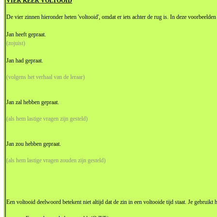
VIER KEER VOLTOOID
De vier zinnen hieronder heten 'voltooid', omdat er iets achter de rug is. In deze voorbeelden
Jan heeft gepraat.
(zojuist)
Jan had gepraat.
(volgens het verhaal van de leraar)
Jan zal hebben gepraat.
(als hem lastige vragen zijn gesteld)
Jan zou hebben gepraat.
(als hem lastige vragen zouden zijn gesteld)
Een voltooid deelwoord betekent niet altijd dat de zin in een voltooide tijd staat. Je gebruik