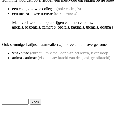
Sommige woorden op
a
hebben een meervoud dat eindigt op
ae
(uitg
een collega - twee collegae
(ook: collega's)
een mensa - twee mensae
(ook: mensa's)
Maar veel woorden op
a
krijgen een meervouds-s:
akela's, begonia's, camera's, opera's, pagina's, thema's, dogma'
Ook sommige Latijnse naamvallen zijn onveranderd overgenomen in 
vita - vitae
(curriculum vitae: loop van het leven, levensloop)
anima
- animae
(vis animae: kracht van de geest, geestkracht)