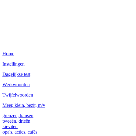
Home
Instellingen
Dagelijkse test
Werkwoorden
Twijfelwoorden
Meer, klein, bezit, m/v
grenzen, kansen
tweeën, drieën
kieviten
opa's, acties, cafés