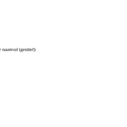
e naamval
(genitief):