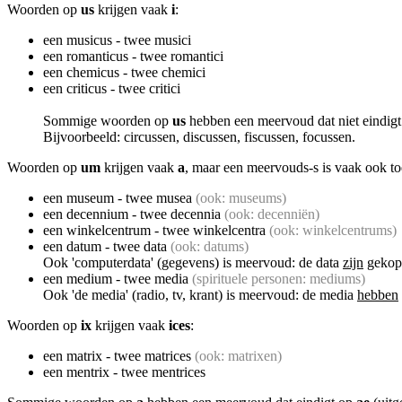
Woorden op
us
krijgen vaak
i
:
een musicus - twee musici
een romanticus - twee romantici
een chemicus - twee chemici
een criticus - twee critici
Sommige woorden op
us
hebben een meervoud dat niet eindig
Bijvoorbeeld: circussen, discussen, fiscussen, focussen.
Woorden op
um
krijgen vaak
a
, maar een meervouds-s is vaak ook to
een museum - twee musea
(ook: museums)
een decennium - twee decennia
(ook: decenniën)
een winkelcentrum - twee winkelcentra
(ook: winkelcentrums)
een datum - twee data
(ook: datums)
Ook 'computerdata' (gegevens) is meervoud: de data
zijn
gekopi
een medium - twee media
(spirituele personen: mediums)
Ook 'de media' (radio, tv, krant) is meervoud: de media
hebben
Woorden op
ix
krijgen vaak
ices
:
een matrix - twee matrices
(ook: matrixen)
een mentrix - twee mentrices