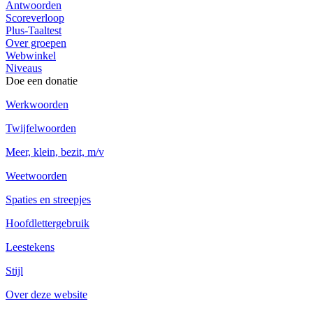
Antwoorden
Scoreverloop
Plus-Taaltest
Over groepen
Webwinkel
Niveaus
Doe een donatie
Werkwoorden
Twijfelwoorden
Meer, klein, bezit, m/v
Weetwoorden
Spaties en streepjes
Hoofdlettergebruik
Leestekens
Stijl
Over deze website