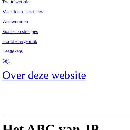
Twijfelwoorden
Meer, klein, bezit, m/v
Weetwoorden
Spaties en streepjes
Hoofdlettergebruik
Leestekens
Stijl
Over deze website
Het ABC van JP