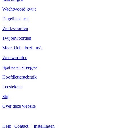
Wachtwoord kwijt
Dagelijkse test
Werkwoorden
Twijfelwoorden
Meer, klein, bezit, m/v
Weetwoorden
Spaties en streepjes
Hoofdlettergebruik
Leestekens
Stijl
Over deze website
Help
|
Contact
|
Instellingen
|