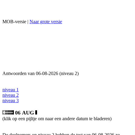
MOB-versie |
Naar grote versie
Antwoorden van 06-08-2026 (niveau 2)
niveau 1
niveau 2
niveau 3
06 AUG
(klik op een pijltje om naar een andere datum te bladeren)
De deelnemers op niveau 2 hebben de test van 06-08-2026 zo