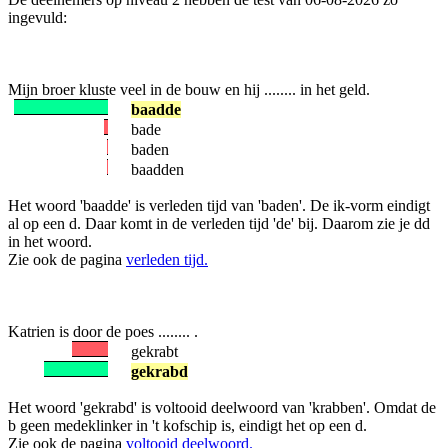
ingevuld:
Mijn broer kluste veel in de bouw en hij ........ in het geld.
baadde
bade
baden
baadden
Het woord 'baadde' is verleden tijd van 'baden'. De ik-vorm eindigt
al op een d. Daar komt in de verleden tijd 'de' bij. Daarom zie je dd
in het woord.
Zie ook de pagina
verleden tijd.
Katrien is door de poes ........ .
gekrabt
gekrabd
Het woord 'gekrabd' is voltooid deelwoord van 'krabben'. Omdat de
b geen medeklinker in 't kofschip is, eindigt het op een d.
Zie ook de pagina
voltooid deelwoord.