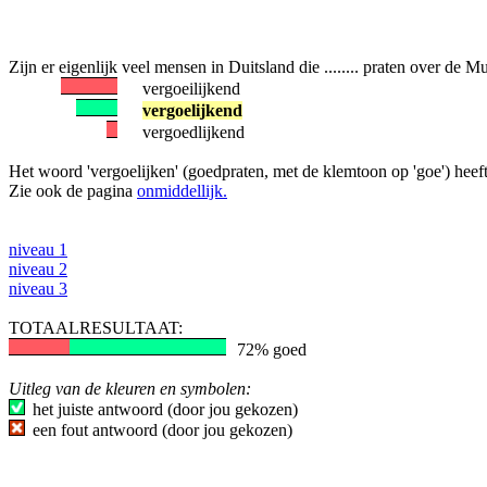
Zijn er eigenlijk veel mensen in Duitsland die ........ praten over de M
vergoeilijkend
vergoelijkend
vergoedlijkend
Het woord 'vergoelijken' (goedpraten, met de klemtoon op 'goe') heeft
Zie ook de pagina
onmiddellijk.
niveau 1
niveau 2
niveau 3
TOTAALRESULTAAT:
72% goed
Uitleg van de kleuren en symbolen:
het juiste antwoord (door jou gekozen)
een fout antwoord (door jou gekozen)