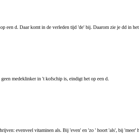
 op een d. Daar komt in de verleden tijd 'de' bij. Daarom zie je dd in he
een medeklinker in 't kofschip is, eindigt het op een d.
ijven: evenveel vitaminen als. Bij 'even' en 'zo ' hoort 'als', bij 'meer' h