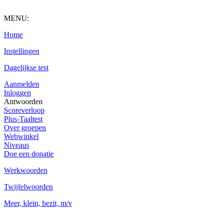
MENU:
Home
Instellingen
Dagelijkse test
Aanmelden
Inloggen
Antwoorden
Scoreverloop
Plus-Taaltest
Over groepen
Webwinkel
Niveaus
Doe een donatie
Werkwoorden
Twijfelwoorden
Meer, klein, bezit, m/v