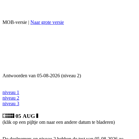
MOB-versie |
Naar grote versie
Antwoorden van 05-08-2026 (niveau 2)
niveau 1
niveau 2
niveau 3
05 AUG
(klik op een pijltje om naar een andere datum te bladeren)
De deelnemers op niveau 2 hebben de test van 05-08-2026 zo