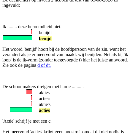
ingevuld:
Ik ........ deze beroemdheid niet.
benijdt
benijd
Het woord 'benijd' hoort bij de hoofdpersoon van de zin, want het
verandert als je er meervoud van maakt: wij benijden. Net als bij 'ik
loop' is de ik-vorm (zonder toegevoegde t) hier het juiste antwoord.
Zie ook de pagina
d of dt.
De schoonmakers dreigen met harde ........ .
akties
actie's
aktie's
acties
'Actie' schrijf je met een c.
Het meervoud 'acties' krijgt geen apostrof, omdat dit niet nodig is